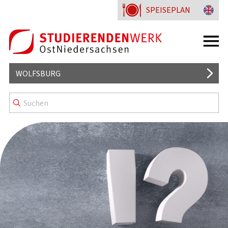
SPEISEPLAN
WOLFSBURG
BISTRO4U
WISSENSWERTES
KENNZEICHNUNG & MENÜLINIEN
HESSLINGER STRASSE