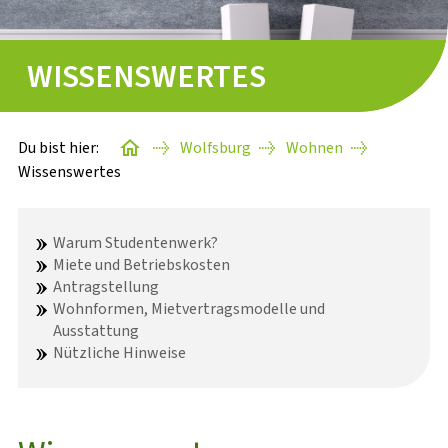
SEILERSTRASSE
WISSENSWERTES
STARTERPAKETE
WISSENSWERTES
Du bist hier:
Wolfsburg
Wohnen
Wissenswertes
Warum Studentenwerk?
BAFÖG-ANTRAG
Miete und Betriebskosten
Antragstellung
WISSENSWERTES
Wohnformen, Mietvertragsmodelle und
Ausstattung
FINDE DEINE*N SACHBEARBEITER*IN
Nützliche Hinweise