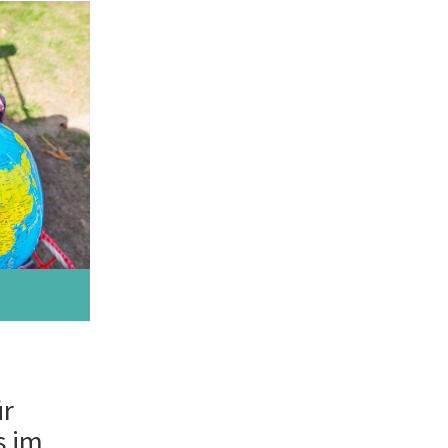
ür
s im