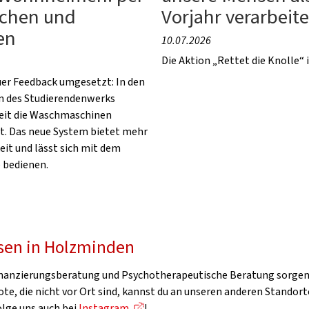
chen und
Vorjahr verarbeite
en
10.07.2026
Die Aktion „Rettet die Knolle“ 
uer Feedback umgesetzt: In den
 des Studierendenwerks
eit die Waschmaschinen
t. Das neue System bietet mehr
eit und lässt sich mit dem
bedienen.
sen in Holzminden
finanzierungsberatung und Psychotherapeutische Beratung sorgen 
te, die nicht vor Ort sind, kannst du an unseren anderen Standort
Folge uns auch bei
Instagram
!