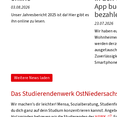
App bu
03.08.2026
bezahl
Unser Jahresbericht 2025 ist da! Hier gibt es
ihn online zu lesen.
23.07.2026
Wir haben e
Wohnheimen
werden derz
ausgetausch
Zuverlässigk
Smartphone 
Weitere News laden
Das Studierendenwerk OstNiedersach
Wir machen's dir leichter! Mensa, Sozialberatung, Studien
du dich ganz auf dein Studium konzentrieren kannst. Angebo
Holzminden betreuen wir die Studierenden der
HAWK
. 