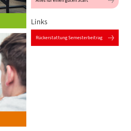
Alles für einen guten Start
Links
Rückerstattung Semesterbeitrag