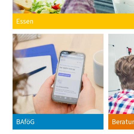
Essen
BAföG
Beratu