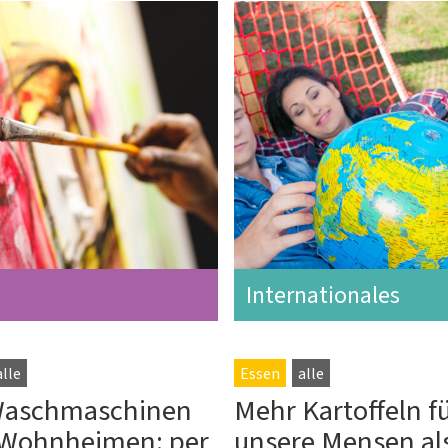
Internationales
alle
Essen
alle
Waschmaschinen
Mehr Kartoffeln f
 Wohnheimen: per
unsere Mensen al