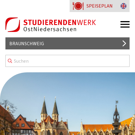
SPEISEPLAN
BRAUNSCHWEIG
MENSEN UND CAFETERIEN
WISSENSWERTES
KENNZEICHNUNG & MENÜLINIEN
WOHNHEIME