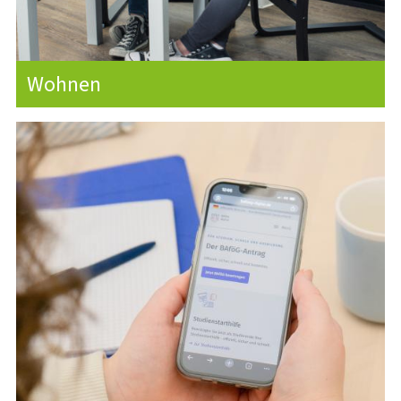
FERIENBETREUUNG
FLEXIBLE KINDERBETREUUNG
Wohnen
WISSENSWERTES
VOR DEM STUDIUM
ANKUNFT & ERSTE SCHRITTE
IM STUDIUM
NACH DEM STUDIUM