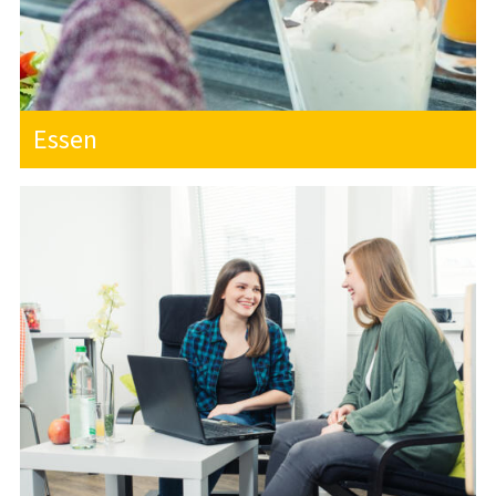
WISSENSWERTES
SOZIAL- UND
Essen
STUDIENFINANZIERUNGSBERATUNG
PSYCHOTHERAPEUTISCHE BERATUNG
RECHTSBERATUNG
KITA SPATZENNEST
KITA ZWERGE