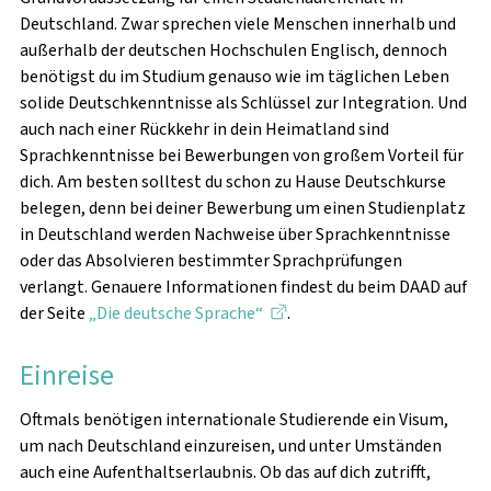
FERIENBETREUUNG
Deutschland. Zwar sprechen viele Menschen innerhalb und
außerhalb der deutschen Hochschulen Englisch, dennoch
FLEXIBLE KINDERBETREUUNG
benötigst du im Studium genauso wie im täglichen Leben
solide Deutschkenntnisse als Schlüssel zur Integration. Und
WISSENSWERTES
auch nach einer Rückkehr in dein Heimatland sind
Sprachkenntnisse bei Bewerbungen von großem Vorteil für
dich. Am besten solltest du schon zu Hause Deutschkurse
belegen, denn bei deiner Bewerbung um einen Studienplatz
in Deutschland werden Nachweise über Sprachkenntnisse
oder das Absolvieren bestimmter Sprachprüfungen
verlangt. Genauere Informationen findest du beim DAAD auf
VOR DEM STUDIUM
der Seite
„Die deutsche Sprache“
.
ANKUNFT & ERSTE SCHRITTE
Einreise
IM STUDIUM
Oftmals benötigen internationale Studierende ein Visum,
um nach Deutschland einzureisen, und unter Umständen
NACH DEM STUDIUM
auch eine Aufenthaltserlaubnis. Ob das auf dich zutrifft,