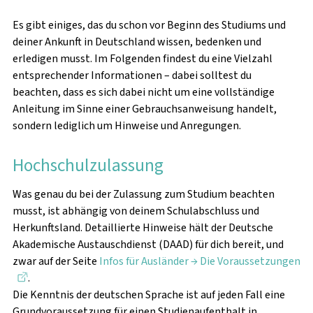
WISSENSWERTES
Es gibt einiges, das du schon vor Beginn des Studiums und
deiner Ankunft in Deutschland wissen, bedenken und
erledigen musst. Im Folgenden findest du eine Vielzahl
entsprechender Informationen – dabei solltest du
SOZIAL- UND
beachten, dass es sich dabei nicht um eine vollständige
STUDIENFINANZIERUNGSBERATUNG
Anleitung im Sinne einer Gebrauchsanweisung handelt,
sondern lediglich um Hinweise und Anregungen.
PSYCHOTHERAPEUTISCHE BERATUNG
Hochschulzulassung
RECHTSBERATUNG
Was genau du bei der Zulassung zum Studium beachten
musst, ist abhängig von deinem Schulabschluss und
Herkunftsland. Detaillierte Hinweise hält der Deutsche
KITA SPATZENNEST
Akademische Austauschdienst (DAAD) für dich bereit, und
zwar auf der Seite
Infos für Ausländer → Die Voraussetzungen
.
KITA ZWERGE
Die Kenntnis der deutschen Sprache ist auf jeden Fall eine
Grundvoraussetzung für einen Studienaufenthalt in