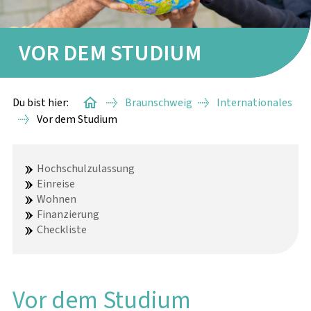
STARTERPAKETE
VOR DEM STUDIUM
GÄSTEAPARTMENTS
WISSENSWERTES
Du bist hier:
Braunschweig
Internationales
Vor dem Studium
GIVE-&-TAKE-RAUM
Hochschulzulassung
Einreise
Wohnen
BAFÖG-ANTRAG
Finanzierung
Checkliste
STUDIENSTARTHILFE
SACHBEARBEITUNG
Vor dem Studium