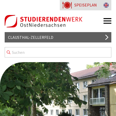
SPEISEPLAN
CLAUSTHAL-ZELLERFELD
MENSA
WISSENSWERTES
KENNZEICHNUNG & MENÜLINIEN
WOHNHEIME