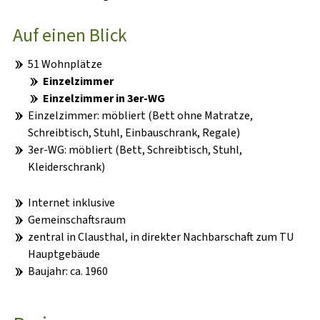
Auf einen Blick
ANKUNFT & ERSTE SCHRITTE
51 Wohnplätze
IM STUDIUM
Einzelzimmer
Einzelzimmer in 3er-WG
NACH DEM STUDIUM
Einzelzimmer: möbliert (Bett ohne Matratze,
Schreibtisch, Stuhl, Einbauschrank, Regale)
3er-WG: möbliert (Bett, Schreibtisch, Stuhl,
Kleiderschrank)
Internet inklusive
Gemeinschaftsraum
zentral in Clausthal, in direkter Nachbarschaft zum TU
Hauptgebäude
Baujahr: ca. 1960