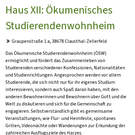
Haus XII: Ökumenisches
SOZIAL- UND
Studierendenwohnheim
STUDIENFINANZIERUNGSBERATUNG
Graupenstraße 1 a, 38678 Clausthal-Zellerfeld
PSYCHOTHERAPEUTISCHE
BERATUNGSSTELLE
Das Ökumenische Studierendenwohnheim (ÖSW)
ermöglicht und fördert das Zusammenleben von
RECHTSBERATUNG
Studierenden verschiedener Konfessionen, Nationalitäten
und Studienrichtungen. Angesprochen werden vor allem
Studierende, die sich nicht nur für ihr eigenes Studium
interessieren, sondern auch Spaß daran haben, mit den
anderen Bewohnerinnen und Bewohnern über Gott und die
Welt zu diskutieren und sich für die Gemeinschaft zu
engagieren. Selbstverständlich gibt es gemeinsame
Veranstaltungen, wie Flur- und Heimfeste, spontanes
Grillen, Videonächte oder Wanderungen zur Erkundung der
zahlreichen Ausflugsziele des Harzes.
VOR DEM STUDIUM