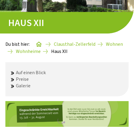
STARTERPAKETE
HAUS XII
GÄSTEAPARTMENTS
WISSENSWERTES
Du bist hier:
Clausthal-Zellerfeld
Wohnen
Wohnheime
Haus XII
Auf einen Blick
BAFÖG-ANTRAG
Preise
Galerie
STUDIENSTARTHILFE
SACHBEARBEITUNG
WISSENSWERTES