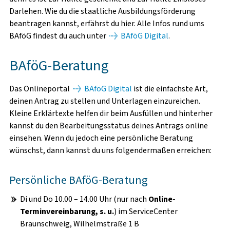
WISSENSWERTES
Darlehen. Wie du die staatliche Ausbildungsförderung
beantragen kannst, erfährst du hier. Alle Infos rund ums
BAföG findest du auch unter
BAföG Digital
.
SOZIAL- UND
BAföG-Beratung
STUDIENFINANZIERUNGSBERATUNG
Das Onlineportal
BAföG Digital
ist die einfachste Art,
PSYCHOTHERAPEUTISCHE BERATUNG
deinen Antrag zu stellen und Unterlagen einzureichen.
Kleine Erklärtexte helfen dir beim Ausfüllen und hinterher
RECHTSBERATUNG
kannst du den Bearbeitungsstatus deines Antrags online
einsehen. Wenn du jedoch eine persönliche Beratung
wünschst, dann kannst du uns folgendermaßen erreichen:
Persönliche BAföG-Beratung
KITA SPATZENNEST
Di und Do 10.00 – 14.00 Uhr (nur nach
Online-
KITA ZWERGE
Terminvereinbarung, s. u.
) im ServiceCenter
Braunschweig, Wilhelmstraße 1 B