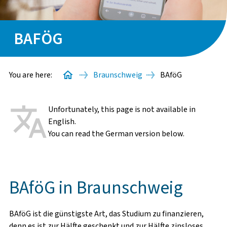
STARTERPAKETE
BAFÖG
GÄSTEAPARTMENTS
WISSENSWERTES
You are here:
Braunschweig
BAföG
GIVE-&-TAKE-RAUM
Unfortunately, this page is not available in
English.
You can read the German version below.
BAFÖG-ANTRAG
STUDIENSTARTHILFE
BAföG in Braunschweig
SACHBEARBEITUNG
BAföG ist die günstigste Art, das Studium zu finanzieren,
denn es ist zur Hälfte geschenkt und zur Hälfte zinsloses