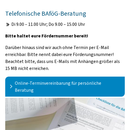
FERIENBETREUUNG
Telefonische BAföG-Beratung
FLEXIBLE KINDERBETREUUNG
Di 9.00 – 11.00 Uhr; Do 9.00 – 15.00 Uhr
WISSENSWERTES
Bitte haltet eure Fördernummer bereit!
Darüber hinaus sind wir auch ohne Termin per E-Mail
erreichbar. Bitte nennt dabei eure Förderungsnummer!
Beachtet bitte, dass uns E-Mails mit Anhängen größer als
15 MB nicht erreichen.
VOR DEM STUDIUM
Online-Terminvereinbarung für persönliche
Beratung
ANKUNFT & ERSTE SCHRITTE
Bitte erscheint pünktlich zum vereinbarten Termin.
IM STUDIUM
zur Terminvereinbarung
NACH DEM STUDIUM