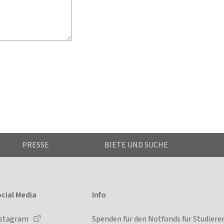
PRESSE
BIETE UND SUCHE
cial Media
Info
nstagram
Spenden für den Notfonds für Studiere