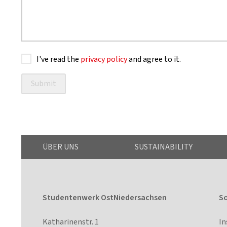
I've read the
privacy policy
and agree to it.
Submit
ÜBER UNS
SUSTAINABILITY
Studentenwerk OstNiedersachsen
So
Katharinenstr. 1
I