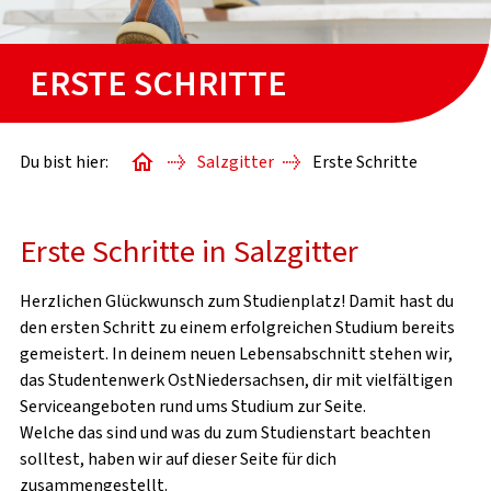
ERSTE SCHRITTE
BAFÖG-ANTRAG
WISSENSWERTES
Du bist hier:
Salzgitter
Erste Schritte
FINDE DEINE*N SACHBEARBEITER*IN
Erste Schritte in Salzgitter
Herzlichen Glückwunsch zum Studienplatz! Damit hast du
den ersten Schritt zu einem erfolgreichen Studium bereits
gemeistert. In deinem neuen Lebensabschnitt stehen wir,
das Studentenwerk OstNiedersachsen, dir mit vielfältigen
Serviceangeboten rund ums Studium zur Seite.
Welche das sind und was du zum Studienstart beachten
solltest, haben wir auf dieser Seite für dich
zusammengestellt.