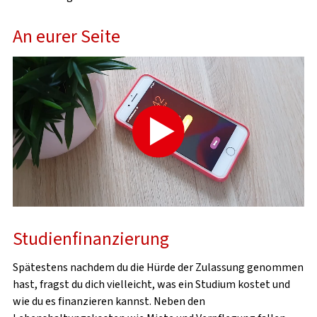
SOZIAL- UND
STUDIENFINANZIERUNGSBERATUNG
An eurer Seite
PSYCHOTHERAPEUTISCHE
BERATUNGSSTELLE
RECHTSBERATUNG
KITA CAMPUS
KITA STROLCHE
Studienfinanzierung
WISSENSWERTES
Spätestens nachdem du die Hürde der Zulassung genommen
hast, fragst du dich vielleicht, was ein Studium kostet und
wie du es finanzieren kannst. Neben den