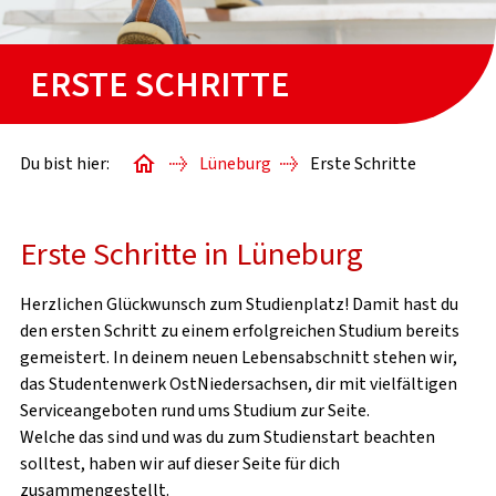
STARTERPAKETE
ERSTE SCHRITTE
WISSENSWERTES
Du bist hier:
Lüneburg
Erste Schritte
BAFÖG-ANTRAG
Erste Schritte in Lüneburg
SACHBEARBEITUNG
Herzlichen Glückwunsch zum Studienplatz! Damit hast du
STUDIENSTARTHILFE
den ersten Schritt zu einem erfolgreichen Studium bereits
gemeistert. In deinem neuen Lebensabschnitt stehen wir,
das Studentenwerk OstNiedersachsen, dir mit vielfältigen
WISSENSWERTES
Serviceangeboten rund ums Studium zur Seite.
Welche das sind und was du zum Studienstart beachten
solltest, haben wir auf dieser Seite für dich
zusammengestellt.