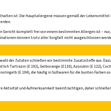
 enthalten ist. Die Hauptallergene müssen gemäß der Lebensmittel-
erden.
in Gericht komplett frei von einem bestimmten Allergen ist – nur,
inationen können trotz aller Sorgfalt nicht ausgeschlossen werd
Auswahl der Zutaten schließen wir bestimmte Zusatzstoffe aus. Da
lich Tartrazin (E 102), Gelborange (E110), Azorubin (E 122), Coch
inolingelb (E 104), die häufig in Süßwaren für die bunten Farben so
hre Aktivität und Aufmerksamkeit beeinträchtigen, daher schließe