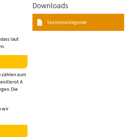
Downloads
Speiseplanlegende
 dass laut
en.
zu zählen zum
enillerot A
rgen. Die
n wir