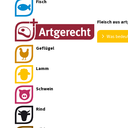
Fisch
53 enthält Erzeugnisse tierischen Ursprungs
62 konserviert mit Thiabendazol und Imazalil
Fleisch aus ar
Was bedeut
Geflügel
Mit diesem Sy
Auslauf im
Lamm
Verhalten
Mehr Plat
Tiergesun
Schwein
Fütterung
Begrenzte
Kein prop
Rind
Dieses Fleis
welches von 