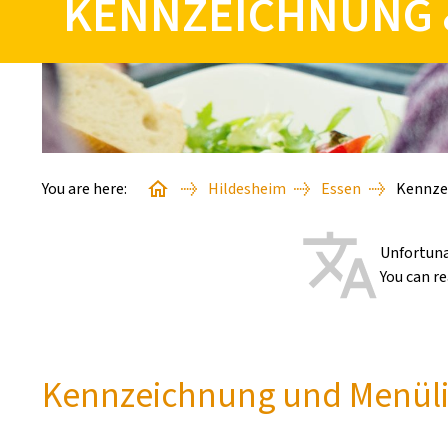
KENNZEICHNUNG 
You are here:
Hildesheim
Essen
Kennze
Unfortunat
You can r
Kennzeichnung und Menüli