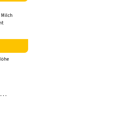
 Milch
ht
 Höhe