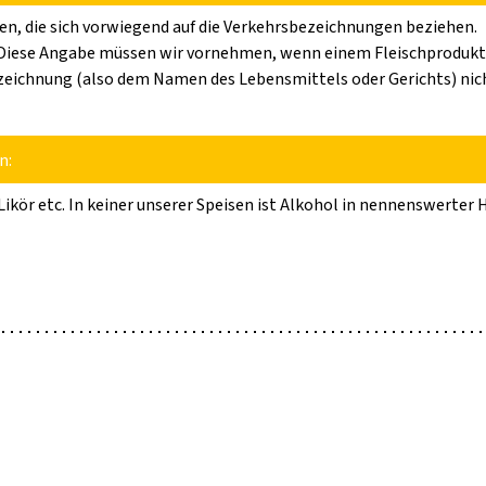
en, die sich vorwiegend auf die Verkehrsbezeichnungen beziehen.
 Diese Angabe müssen wir vornehmen, wenn einem Fleischprodukt
rzeugnisse
ezeichnung (also dem Namen des Lebensmittels oder Gerichts) nic
lich Laktose)
n:
 Likör etc. In keiner unserer Speisen ist Alkohol in nennenswerter
sse
g o. 10 mg/l)
zeugnisse