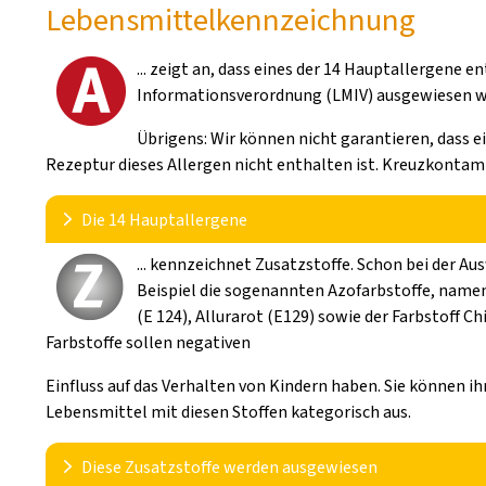
Lebensmittelkennzeichnung
... zeigt an, dass eines der 14 Hauptallergene
Informationsverordnung (LMIV) ausgewiesen w
Übrigens: Wir können nicht garantieren, dass e
Rezeptur dieses Allergen nicht enthalten ist. Kreuzkontam
Die 14 Hauptallergene
... kennzeichnet Zusatzstoffe. Schon bei der 
Glutenhaltiges Getreide (GL)
Beispiel die sogenannten Azofarbstoffe, nament
GL1 enthält Weizen
(E 124), Allurarot (E129) sowie der Farbstoff Ch
GL2 enthält Roggen
Farbstoffe sollen negativen
GL3 enthält Gerste
GL4 enthält Hafer
Einfluss auf das Verhalten von Kindern haben. Sie können i
GL5 enthält Dinkel (eine Weizenart)
Lebensmittel mit diesen Stoffen kategorisch aus.
GL6 enthält Kamut (Khorasan-Weizen)
KR enthält Krebstiere und Krebstiererzeugnisse
Diese Zusatzstoffe werden ausgewiesen
EI enthält Eier und Eierzeugnisse