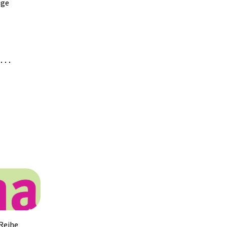
ige
dukte
großer
 uns
rzeugnisse
 uns
rzeugnisse
Reihe