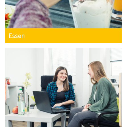
SOZIAL- UND
STUDIENFINANZIERUNGSBERATUNG
PSYCHOTHERAPEUTISCHE
BERATUNGSSTELLE
Essen
RECHTSBERATUNG
KITA CAMPUS
KITA STROLCHE
WISSENSWERTES