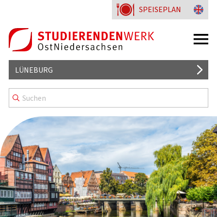
SPEISEPLAN
LÜNEBURG
MENSA
WISSENSWERTES
KENNZEICHNUNG & MENÜLINIEN
WOHNHEIME