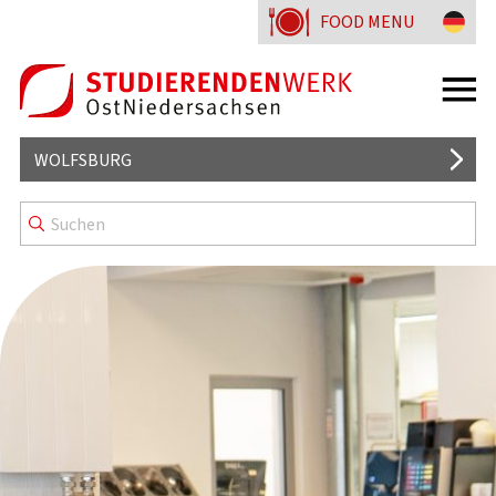
FOOD MENU
WOLFSBURG
BISTRO4U
GOOD TO KNOW
MENU LINES
HESSLINGER STRASSE