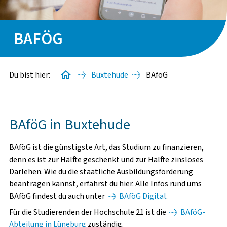
BAFÖG-ANTRAG
BAFÖG
WISSENSWERTES
FINDE DEINE*N SACHBEARBEITER*IN
Du bist hier:
Buxtehude
BAföG
BAföG in Buxtehude
BAföG ist die günstigste Art, das Studium zu finanzieren,
denn es ist zur Hälfte geschenkt und zur Hälfte zinsloses
Darlehen. Wie du die staatliche Ausbildungsförderung
beantragen kannst, erfährst du hier. Alle Infos rund ums
BAföG findest du auch unter
BAföG Digital
.
Für die Studierenden der Hochschule 21 ist die
BAföG-
VOR DEM STUDIUM
Abteilung in Lüneburg
zuständig.