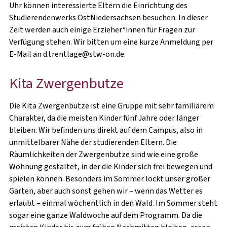
BAFÖG-ANTRAG
Uhr können interessierte Eltern die Einrichtung des
Studierendenwerks OstNiedersachsen besuchen. In dieser
WISSENSWERTES
Zeit werden auch einige Erzieher*innen für Fragen zur
Verfügung stehen. Wir bitten um eine kurze Anmeldung per
FINDE DEINE*N SACHBEARBEITER*IN
E-Mail an d.trentlage@stw-on.de.
Kita Zwergenbutze
Die Kita Zwergenbutze ist eine Gruppe mit sehr familiärem
Charakter, da die meisten Kinder fünf Jahre oder länger
bleiben. Wir befinden uns direkt auf dem Campus, also in
KITA ZWERGENBUTZE
unmittelbarer Nähe der studierenden Eltern. Die
Räumlichkeiten der Zwergenbutze sind wie eine große
WISSENSWERTES
Wohnung gestaltet, in der die Kinder sich frei bewegen und
spielen können. Besonders im Sommer lockt unser großer
Garten, aber auch sonst gehen wir – wenn das Wetter es
erlaubt – einmal wöchentlich in den Wald. Im Sommer steht
sogar eine ganze Waldwoche auf dem Programm. Da die