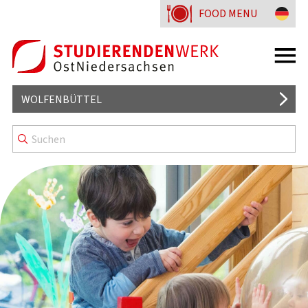
FOOD MENU
WOLFENBÜTTEL
MENSA
CAFETERIA
WISSENSWERTES
KENNZEICHNUNG & MENÜLINIEN