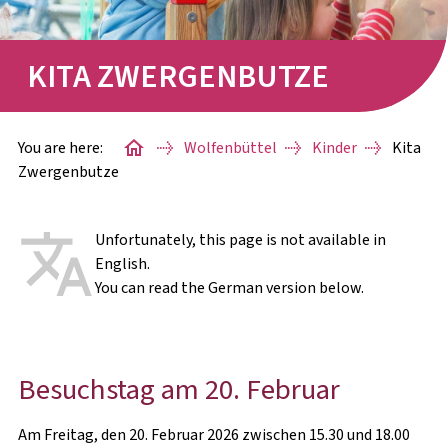
CASINO
KITA ZWERGENBUTZE
GERHILD-JAHN-HAUS
INTERNATIONALES GÄSTEHAUS
You are here:
Wolfenbüttel
Kinder
Kita
Zwergenbutze
SALZDAHLUMER STRASSE
GIVE-&-TAKE-RAUM
Unfortunately, this page is not available in
English.
STARTERPAKETE
You can read the German version below.
WISSENSWERTES
Besuchstag am 20. Februar
Am Freitag, den 20. Februar 2026 zwischen 15.30 und 18.00