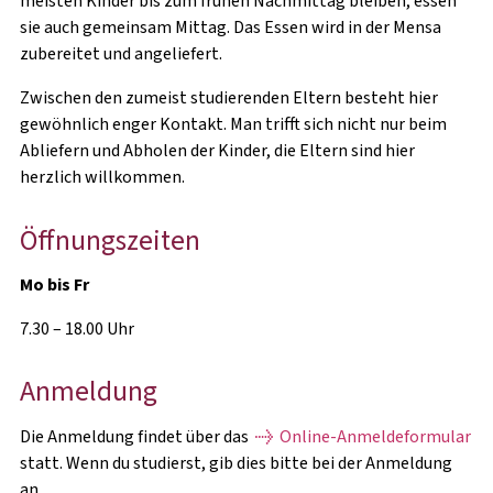
meisten Kinder bis zum frühen Nachmittag bleiben, essen
sie auch gemeinsam Mittag. Das Essen wird in der Mensa
VOR DEM STUDIUM
zubereitet und angeliefert.
Zwischen den zumeist studierenden Eltern besteht hier
ANKUNFT & ERSTE SCHRITTE
gewöhnlich enger Kontakt. Man trifft sich nicht nur beim
Abliefern und Abholen der Kinder, die Eltern sind hier
IM STUDIUM
herzlich willkommen.
NACH DEM STUDIUM
Öffnungszeiten
Mo bis Fr
7.30 – 18.00 Uhr
Anmeldung
Die Anmeldung findet über das
Online-Anmeldeformular
statt. Wenn du studierst, gib dies bitte bei der Anmeldung
an.