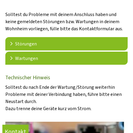
Solltest du Probleme mit deinem Anschluss haben und
keine gemeldeten Störungen bzw. Wartungen in deinem
Wohnheim vorliegen, fülle bitte das Kontaktformular aus.
Störungen
Wartungen
Alle Störungen findest du auf unserer
Übersichtsseite
Technischer Hinweis
Solltest du nach Ende der Wartung/Störung weiterhin
Status
Wohnheim
Zeitraum
Status
Wohnheim
Zeitraum
Probleme mit deiner Verbindung haben, führe bitte einen
Aktuell sind keine
Neustart durch.
aktuell liegen keine
Wartungsarbeiten
Dazu trenne deine Geräte kurz vom Strom.
Störungen vor
geplant
Kontakt